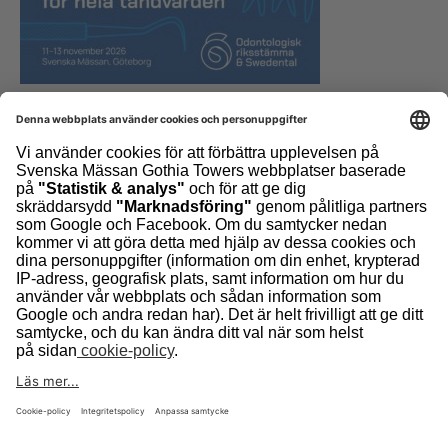
Gör er egen banner med bara ett klick!
Fyll i företagsnamn och monternummer nedan och klicka
på OK för att skapa en skräddarsydd banner. Ni kan
sedan lägga upp den på er hemsida, i nyhetsbrev eller
andra kanaler där ni marknadsför er.
Logotyp