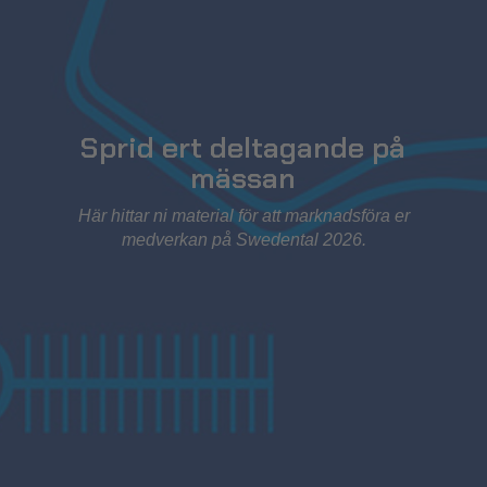
Sprid ert deltagande på
mässan
Här hittar ni material för att marknadsföra er
medverkan på Swedental 2026.