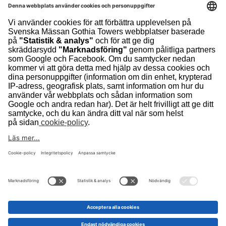
läs mer om riksstämman
ENTRÉ &
öppettider
se öppettider