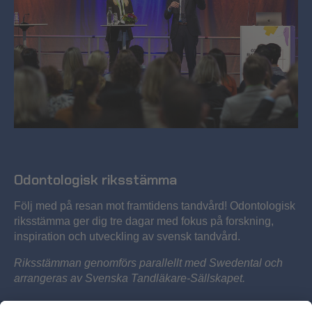
Odontologisk riksstämma
Följ med på resan mot framtidens tandvård! Odontologisk
riksstämma ger dig tre dagar med fokus på forskning,
inspiration och utveckling av svensk tandvård.
Riksstämman genomförs parallellt med Swedental och
arrangeras av Svenska Tandläkare-Sällskapet.