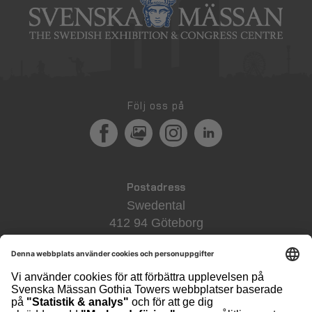
Följ oss på
Facebook
MediaPortal
Instagram
LinkedIn
Postadress
Swedental
412 94 Göteborg
Besöksadress
Svenska Mässan
Mässans Gata/Korsvägen