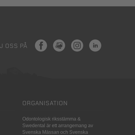
Facebook
MediaHub
Instagram
LinkedIn
J OSS PÅ
ORGANISATION
Odontologisk riksstämma &
Swedental är ett arrangemang av
Svenska Mässan och Svenska