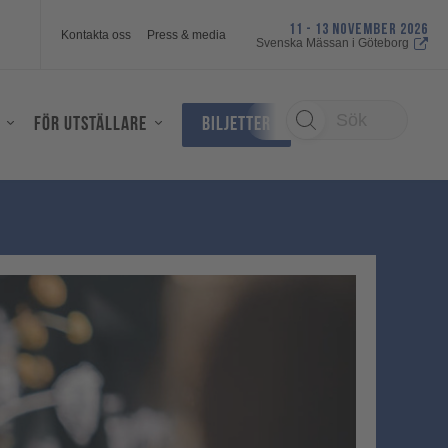
11 - 13 NOVEMBER 2026
Kontakta oss
Press & media
Svenska Mässan i Göteborg
Sök
För utställare
Biljetter