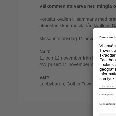
Välkommen att varva ner, mingla 
Fortsätt kvällen tillsammans med bra
atmosfär, skön musik från kvällens DJ 
Missa inte onsdag 11 november då bar
När?
11 och 12 november från kl. 17
AW-priser: 11 november kl. 17–19
Var?
Lobbybaren, Gothia Towers plan 1