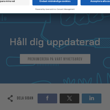
Håll dig uppdaterad
Prenumerera på vårt nyhetsbrev
Dela sidan