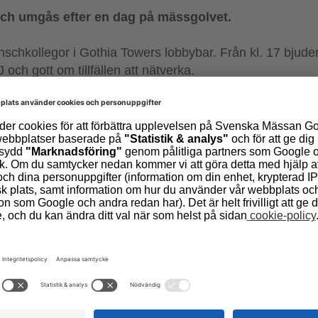
och umgås efter en dag på mässgolvet.
nschkollegor i Gothia Towers lobbybar. Från kl. 17 bjude
och gott om tillfällen att nätverka.
en erbjuder extra fina AW-priser.